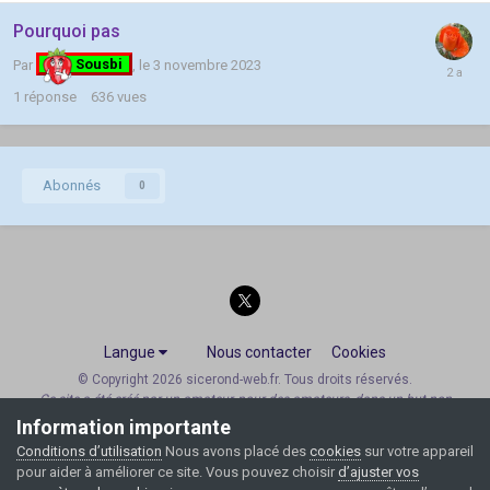
Pourquoi pas
Par
Sousbi
,
le 3 novembre 2023
1
réponse
636
vues
Abonnés
0
Langue
Nous contacter
Cookies
© Copyright 2026 sicerond-web.fr. Tous droits réservés.
Ce site a été créé par un amateur, pour des amateurs, dans un but non
commercial.
Information importante
v4.7.24
Conditions d’utilisation
Nous avons placé des
cookies
sur votre appareil
Powered by Invision Community
pour aider à améliorer ce site. Vous pouvez choisir
d’ajuster vos