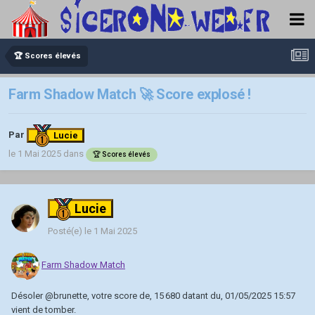
🏆 Scores élevés
Farm Shadow Match 🚀 Score explosé !
Par
Lucie
le 1 Mai 2025
dans
🏆 Scores élevés
Lucie
Posté(e)
le 1 Mai 2025
Farm Shadow Match
Désoler
@brunette
, votre score de, 15 680 datant du, 01/05/2025 15:57
vient de tomber.