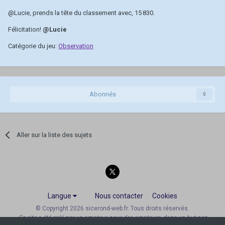
@Lucie
, prends la tête du classement avec, 15 830.
Félicitation!
@Lucie
Catégorie du jeu:
Observation
Abonnés
0
Aller sur la liste des sujets
Langue
Nous contacter
Cookies
© Copyright 2026 sicerond-web.fr. Tous droits réservés.
Ce site a été créé par un amateur, pour des amateurs, dans un but non