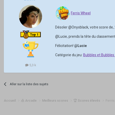
Ferris Wheel
Désoler
@Onyxblack
, votre score de
Top 1
@Lucie
, prends la tête du classement
Félicitation!
@Lucie
Catégorie du jeu:
Bubbles et Bubbles
5,3 k
Aller sur la liste des sujets
Accueil
🎪 Arcade
Meilleurs scores
🏆 Scores élevés
Ferris