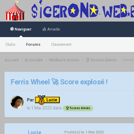
🧭 Naviguer
🎪 Arcade
Clubs
Forums
Classement
Accueil
🎪 Arcade
Meilleurs scores
🏆 Scores élevés
Ferris
Ferris Wheel 🚀 Score explosé !
Par
Lucie
le 1 Mai 2025
dans
🏆 Scores élevés
Lucie
Posté(e)
le 1 Mai 2025