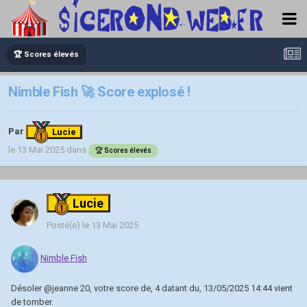
🏆 Scores élevés
Nimble Fish 🚀 Score explosé !
Par
Lucie
le 13 Mai 2025
dans
🏆 Scores élevés
Lucie
Posté(e)
le 13 Mai 2025
Nimble Fish
Désoler
@jeanne 20
, votre score de, 4 datant du, 13/05/2025 14:44 vient
de tomber.