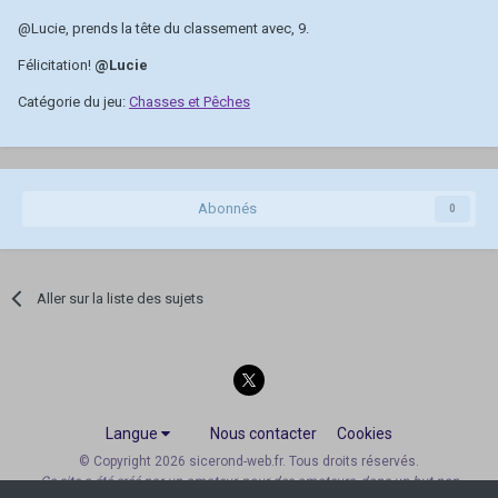
@Lucie
, prends la tête du classement avec, 9.
Félicitation!
@Lucie
Catégorie du jeu:
Chasses et Pêches
Abonnés
0
Aller sur la liste des sujets
Langue
Nous contacter
Cookies
© Copyright 2026 sicerond-web.fr. Tous droits réservés.
Ce site a été créé par un amateur, pour des amateurs, dans un but non