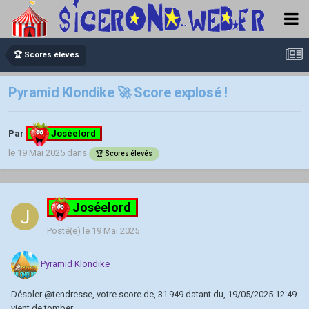
🏆 Scores élevés
Pyramid Klondike 🚀 Score explosé !
Par
Joséelord
le 19 Mai 2025
dans
🏆 Scores élevés
Joséelord
Posté(e)
le 19 Mai 2025
Pyramid Klondike
Désoler
@tendresse
, votre score de, 31 949 datant du, 19/05/2025 12:49
vient de tomber.