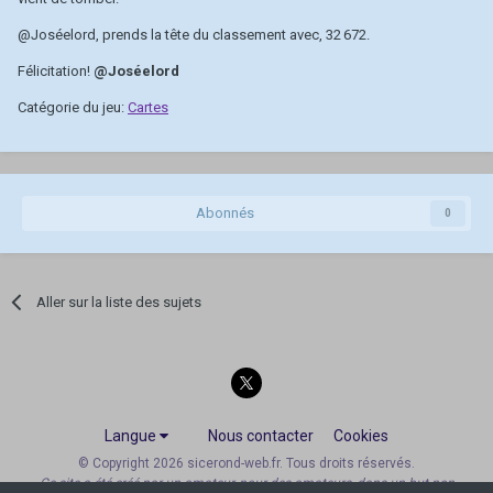
@Joséelord
, prends la tête du classement avec, 32 672.
Félicitation!
@Joséelord
Catégorie du jeu:
Cartes
Abonnés
0
Aller sur la liste des sujets
Langue
Nous contacter
Cookies
© Copyright 2026 sicerond-web.fr. Tous droits réservés.
Ce site a été créé par un amateur, pour des amateurs, dans un but non