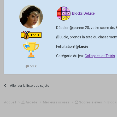
Blocks Deluxe
Désoler
@jeanne 20
, votre score de,
Top 1
@Lucie
, prends la tête du classemen
Félicitation!
@Lucie
Catégorie du jeu:
Collapses et Tetris
5,3 k
Aller sur la liste des sujets
Accueil
🎪 Arcade
Meilleurs scores
🏆 Scores élevés
Block