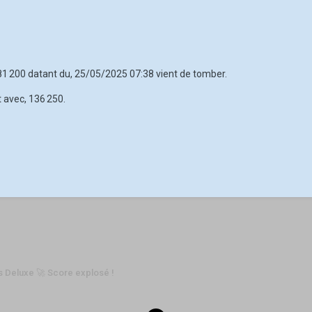
 81 200 datant du, 25/05/2025 07:38 vient de tomber.
t avec, 136 250.
s Deluxe 🚀 Score explosé !