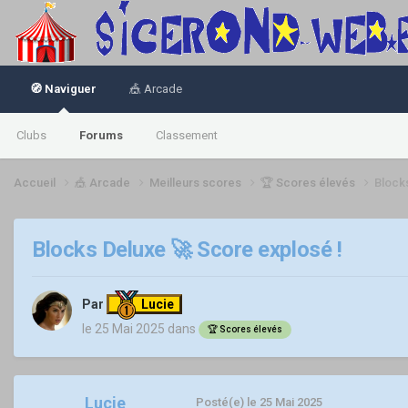
🧭 Naviguer
🎪 Arcade
Clubs
Forums
Classement
Accueil
🎪 Arcade
Meilleurs scores
🏆 Scores élevés
Block
Blocks Deluxe 🚀 Score explosé !
Par
Lucie
le 25 Mai 2025
dans
🏆 Scores élevés
Lucie
Posté(e)
le 25 Mai 2025