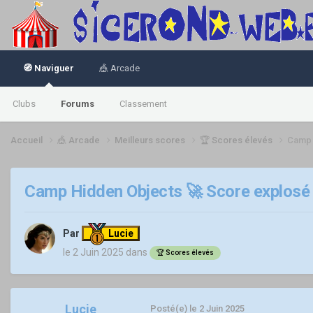
🧭 Naviguer
🎪 Arcade
Clubs
Forums
Classement
Accueil
🎪 Arcade
Meilleurs scores
🏆 Scores élevés
Camp 
Camp Hidden Objects 🚀 Score explosé 
Par
Lucie
le 2 Juin 2025
dans
🏆 Scores élevés
Lucie
Posté(e)
le 2 Juin 2025