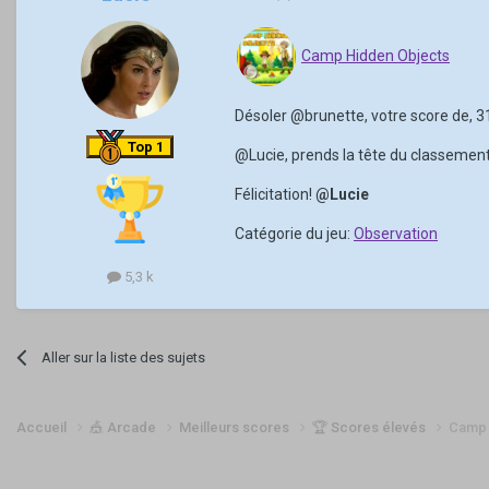
Camp Hidden Objects
Désoler
@brunette
, votre score de, 
Top 1
@Lucie
, prends la tête du classement
Félicitation!
@Lucie
Catégorie du jeu:
Observation
5,3 k
Aller sur la liste des sujets
Accueil
🎪 Arcade
Meilleurs scores
🏆 Scores élevés
Camp 