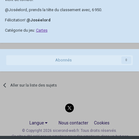
@Joséelord
, prends la tête du classement avec, 6 950.
Félicitation!
@Joséelord
Catégorie du jeu:
Cartes
Abonnés
0
Aller sur la liste des sujets
Langue
Nous contacter
Cookies
© Copyright 2026 sicerond-web.fr. Tous droits réservés.
Ce site a été créé par un amateur, pour des amateurs, dans un but non