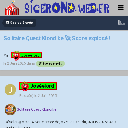
🏆 Scores élevés
Solitaire Quest Klondike 🚀 Score explosé !
Par
Joséelord
le 2 Juin 2025
dans
🏆 Scores élevés
Joséelord
Posté(e)
le 2 Juin 2025
Solitaire Quest Klondike
Désoler
@ciclo14
, votre score de, 6 750 datant du, 02/06/2025 04:07
vient de tomber.