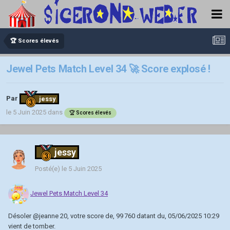
🏆 Scores élevés
Jewel Pets Match Level 34 🚀 Score explosé !
Par
jessy
le 5 Juin 2025
dans
🏆 Scores élevés
jessy
Posté(e)
le 5 Juin 2025
Jewel Pets Match Level 34
Désoler
@jeanne 20
, votre score de, 99 760 datant du, 05/06/2025 10:29
vient de tomber.