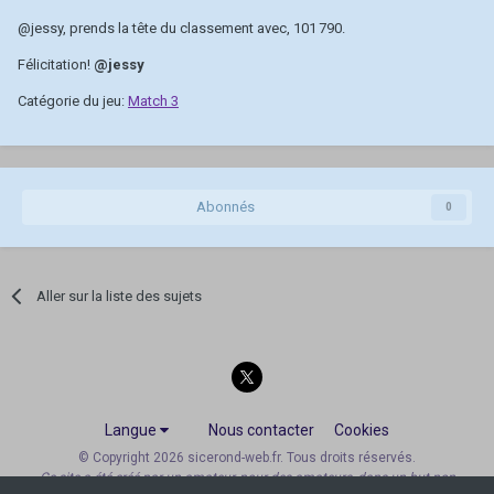
@jessy
, prends la tête du classement avec, 101 790.
Félicitation!
@jessy
Catégorie du jeu:
Match 3
Abonnés
0
Aller sur la liste des sujets
Langue
Nous contacter
Cookies
© Copyright 2026 sicerond-web.fr. Tous droits réservés.
Ce site a été créé par un amateur, pour des amateurs, dans un but non