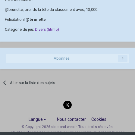
@brunette
, prends la tête du classement avec, 13,000.
Félicitation!
@brunette
Catégorie du jeu:
Divers (html5)
Abonnés
0
Aller sur la liste des sujets
Langue
Nous contacter
Cookies
© Copyright 2026 sicerond-web.fr. Tous droits réservés.
Ce site a été créé par un amateur, pour des amateurs, dans un but non