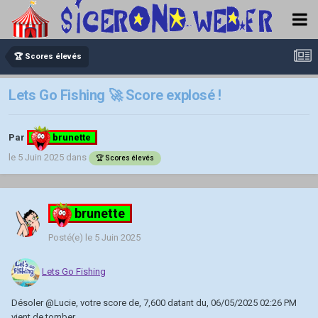
🏆 Scores élevés
Lets Go Fishing 🚀 Score explosé !
Par
brunette
le 5 Juin 2025
dans
🏆 Scores élevés
brunette
Posté(e)
le 5 Juin 2025
Lets Go Fishing
Désoler
@Lucie
, votre score de, 7,600 datant du, 06/05/2025 02:26 PM
vient de tomber.