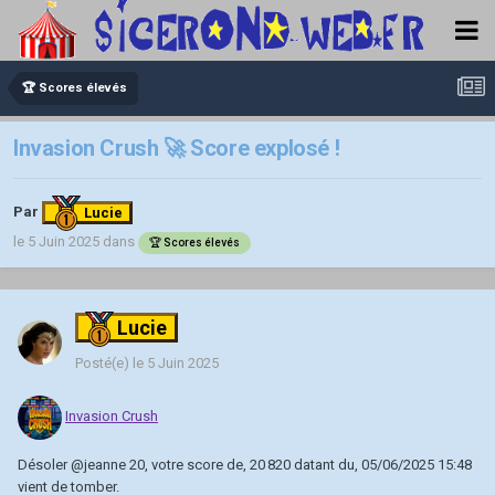
🏆 Scores élevés
Invasion Crush 🚀 Score explosé !
Par
Lucie
le 5 Juin 2025
dans
🏆 Scores élevés
Lucie
Posté(e)
le 5 Juin 2025
Invasion Crush
Désoler
@jeanne 20
, votre score de, 20 820 datant du, 05/06/2025 15:48
vient de tomber.