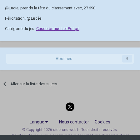
@Lucie
, prends la tête du classement avec, 27 690.
Félicitation!
@Lucie
Catégorie du jeu:
Casse-briques et Pongs
Abonnés
0
Aller sur la liste des sujets
Langue
Nous contacter
Cookies
© Copyright 2026 sicerond-web.fr. Tous droits réservés.
Ce site a été créé par un amateur, pour des amateurs, dans un but non