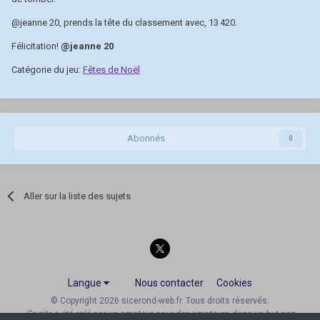
@jeanne 20
, prends la tête du classement avec, 13 420.
Félicitation!
@jeanne 20
Catégorie du jeu:
Fêtes de Noël
Abonnés
0
Aller sur la liste des sujets
Langue
Nous contacter
Cookies
© Copyright 2026 sicerond-web.fr. Tous droits réservés.
Ce site a été créé par un amateur, pour des amateurs, dans un but non