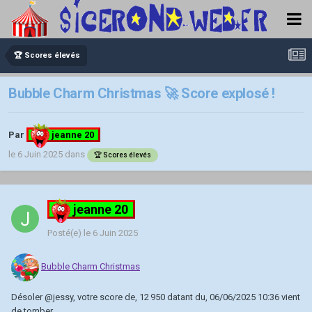
🏆 Scores élevés
Bubble Charm Christmas 🚀 Score explosé !
Par
jeanne 20
le 6 Juin 2025
dans
🏆 Scores élevés
jeanne 20
Posté(e)
le 6 Juin 2025
Bubble Charm Christmas
Désoler
@jessy
, votre score de, 12 950 datant du, 06/06/2025 10:36 vient
de tomber.