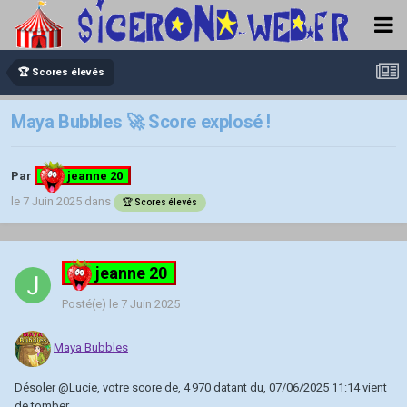
🏆 Scores élevés
Maya Bubbles 🚀 Score explosé !
Par
jeanne 20
le 7 Juin 2025
dans
🏆 Scores élevés
jeanne 20
Posté(e)
le 7 Juin 2025
Maya Bubbles
Désoler
@Lucie
, votre score de, 4 970 datant du, 07/06/2025 11:14 vient
de tomber.