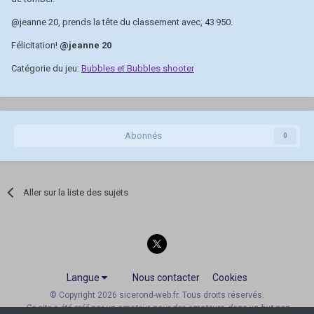
@jeanne 20
, prends la tête du classement avec, 43 950.
Félicitation!
@jeanne 20
Catégorie du jeu:
Bubbles et Bubbles shooter
Abonnés
0
Aller sur la liste des sujets
Langue
Nous contacter
Cookies
© Copyright 2026 sicerond-web.fr. Tous droits réservés.
Ce site a été créé par un amateur, pour des amateurs, dans un but non