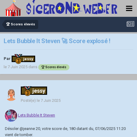
🏆 Scores élevés
Lets Bubble It Steven 🚀 Score explosé !
Par
jessy
le 7 Juin 2025
dans
🏆 Scores élevés
jessy
Posté(e)
le 7 Juin 2025
Lets Bubble It Steven
Désoler
@jeanne 20
, votre score de, 180 datant du, 07/06/2025 11:20
vient de tomber.