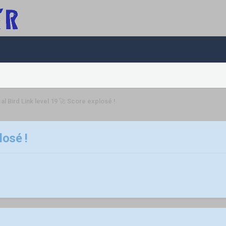
al Bird Link level 19 🚀 Score explosé !
losé !