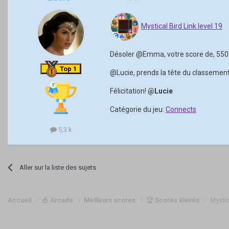
Mystical Bird Link level 19
Désoler
@Emma
, votre score de, 55
Top 1
@Lucie
, prends la tête du classement
Félicitation!
@Lucie
Catégorie du jeu:
Connects
5,3 k
Aller sur la liste des sujets
Accueil
🎪 Arcade
Meilleurs scores
🏆 Scores élevés
Mystic