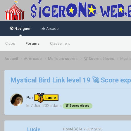
🧭 Naviguer
🎪 Arcade
Clubs
Forums
Classement
Accueil
🎪 Arcade
Meilleurs scores
🏆 Scores élevés
Mystic
Mystical Bird Link level 19 🚀 Score exp
Par
Lucie
le 7 Juin 2025
dans
🏆 Scores élevés
Lucie
Posté(e)
le 7 Juin 2025