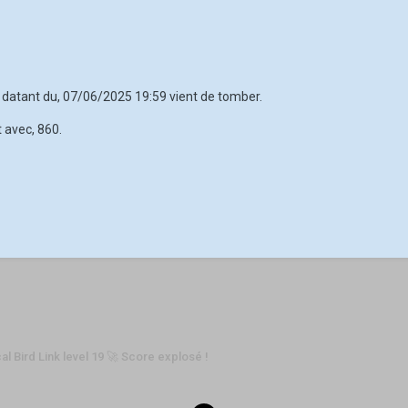
0 datant du, 07/06/2025 19:59 vient de tomber.
 avec, 860.
al Bird Link level 19 🚀 Score explosé !