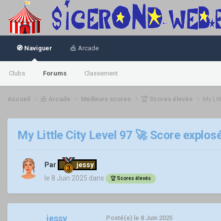
🧭 Naviguer
🎪 Arcade
Clubs
Forums
Classement
Accueil
🎪 Arcade
Meilleurs scores
🏆 Scores élevés
My Lit
My Little City Level 97 🚀 Score explosé
Par
jessy
le 8 Juin 2025
dans
🏆 Scores élevés
jessy
Posté(e)
le 8 Juin 2025