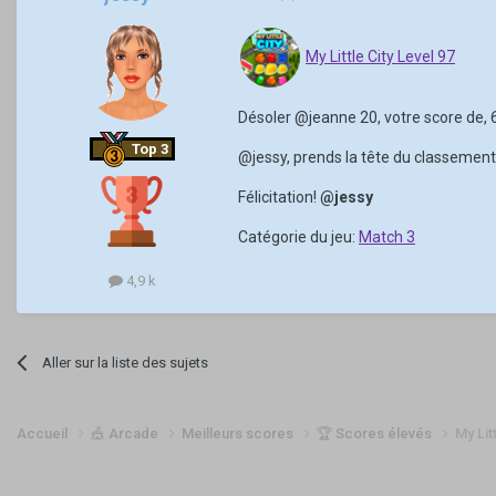
My Little City Level 97
Désoler
@jeanne 20
, votre score de,
Top 3
@jessy
, prends la tête du classement
Félicitation!
@jessy
Catégorie du jeu:
Match 3
4,9 k
Aller sur la liste des sujets
Accueil
🎪 Arcade
Meilleurs scores
🏆 Scores élevés
My Lit