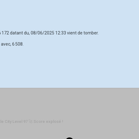
 6 172 datant du, 08/06/2025 12:33 vient de tomber.
 avec, 6 508.
tle City Level 97 🚀 Score explosé !