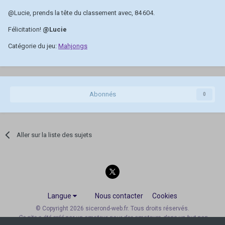
@Lucie
, prends la tête du classement avec, 84 604.
Félicitation!
@Lucie
Catégorie du jeu:
Mahjongs
Abonnés
0
Aller sur la liste des sujets
Langue
Nous contacter
Cookies
© Copyright 2026 sicerond-web.fr. Tous droits réservés.
Ce site a été créé par un amateur, pour des amateurs, dans un but non