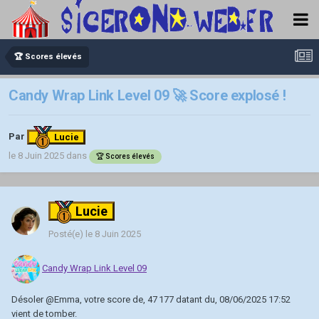
🏆 Scores élevés
Candy Wrap Link Level 09 🚀 Score explosé !
Par
Lucie
le 8 Juin 2025
dans
🏆 Scores élevés
Lucie
Posté(e)
le 8 Juin 2025
Candy Wrap Link Level 09
Désoler
@Emma
, votre score de, 47 177 datant du, 08/06/2025 17:52
vient de tomber.