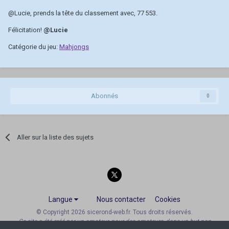
@Lucie
, prends la tête du classement avec, 77 553.
Félicitation!
@Lucie
Catégorie du jeu:
Mahjongs
Abonnés
0
Aller sur la liste des sujets
Langue
Nous contacter
Cookies
© Copyright 2026 sicerond-web.fr. Tous droits réservés.
Ce site a été créé par un amateur, pour des amateurs, dans un but non