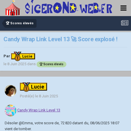
🏆 Scores élevés
Candy Wrap Link Level 13 🚀 Score explosé !
Par
Lucie
le 8 Juin 2025
dans
🏆 Scores élevés
Lucie
Posté(e)
le 8 Juin 2025
Candy Wrap Link Level 13
Désoler
@Emma
, votre score de, 72 820 datant du, 08/06/2025 18:07
vient de tomber.