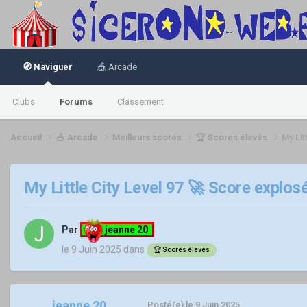
🧭 Naviguer
🎪 Arcade
Clubs
Forums
Classement
Accueil
🎪 Arcade
Meilleurs scores
🏆 Scores élevés
My Lit
My Little City Level 97 🚀 Score explosé
Par
jeanne 20
le 9 Juin 2025
dans
🏆 Scores élevés
jeanne 20
Posté(e)
le 9 Juin 2025