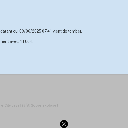
6 datant du, 09/06/2025 07:41 vient de tomber.
ement avec, 11 004.
tle City Level 97 🚀 Score explosé !