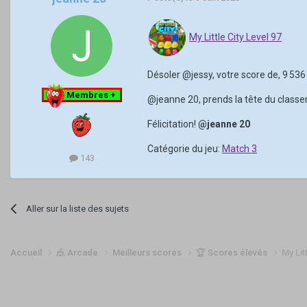
My Little City Level 97
Désoler
@jessy
, votre score de, 9 53
Membres +
@jeanne 20
, prends la tête du class
Félicitation!
@jeanne 20
Catégorie du jeu:
Match 3
143
Aller sur la liste des sujets
Accueil
🎪 Arcade
Meilleurs scores
🏆 Scores élevés
My Lit