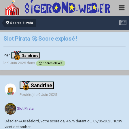
🏆 Scores élevés
Slot Pirata 🚀 Score explosé !
Par
Sandrine
le 9 Juin 2025
dans
🏆 Scores élevés
Sandrine
Posté(e)
le 9 Juin 2025
Slot Pirata
Désoler
@Joséelord
, votre score de, 4 575 datant du, 09/06/2025 10:39
vient de tomber.