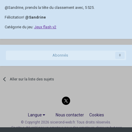
@Sandrine
, prends la tête du classement avec, 5 525.
Félicitation!
@Sandrine
Catégorie du jeu:
Jeux flash v2
Abonnés
0
Aller sur la liste des sujets
Langue
Nous contacter
Cookies
© Copyright 2026 sicerond-web.fr. Tous droits réservés.
Ce site a été créé par un amateur, pour des amateurs, dans un but non