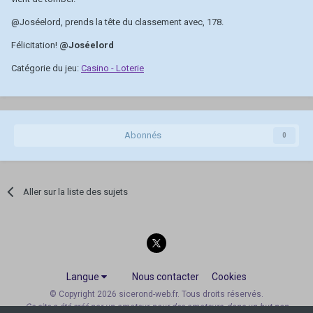
@Joséelord
, prends la tête du classement avec, 178.
Félicitation!
@Joséelord
Catégorie du jeu:
Casino - Loterie
Abonnés
0
Aller sur la liste des sujets
Langue
Nous contacter
Cookies
© Copyright 2026 sicerond-web.fr. Tous droits réservés.
Ce site a été créé par un amateur, pour des amateurs, dans un but non