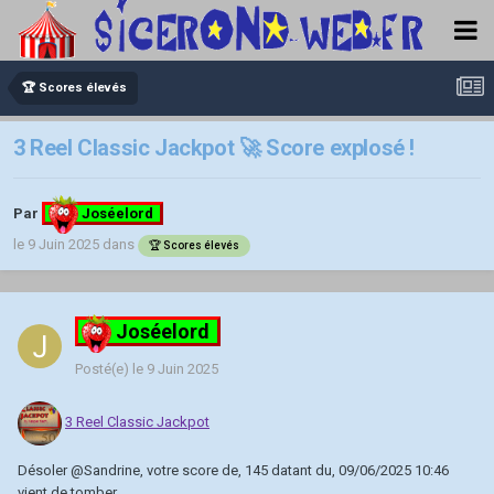
🏆 Scores élevés
3 Reel Classic Jackpot 🚀 Score explosé !
Par
Joséelord
le 9 Juin 2025
dans
🏆 Scores élevés
Joséelord
Posté(e)
le 9 Juin 2025
3 Reel Classic Jackpot
Désoler
@Sandrine
, votre score de, 145 datant du, 09/06/2025 10:46
vient de tomber.