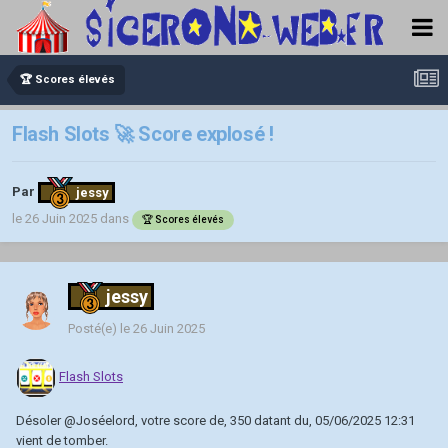
🏆 Scores élevés
Flash Slots 🚀 Score explosé !
Par
jessy
le 26 Juin 2025
dans
🏆 Scores élevés
jessy
Posté(e)
le 26 Juin 2025
Flash Slots
Désoler
@Joséelord
, votre score de, 350 datant du, 05/06/2025 12:31
vient de tomber.