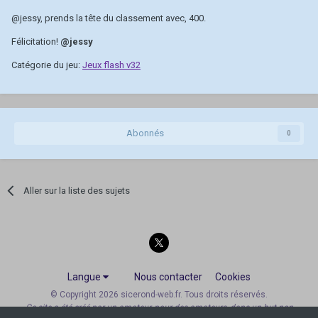
@jessy
, prends la tête du classement avec, 400.
Félicitation!
@jessy
Catégorie du jeu:
Jeux flash v32
Abonnés
0
Aller sur la liste des sujets
Langue
Nous contacter
Cookies
© Copyright 2026 sicerond-web.fr. Tous droits réservés.
Ce site a été créé par un amateur, pour des amateurs, dans un but non