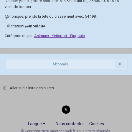
Désoler
@Lucie
, votre score de, 51 953 datant du, 26/06/2025 16:36
vient de tomber.
@monique
, prends la tête du classement avec, 54 198.
Félicitation!
@monique
Catégorie du jeu:
Animaux - Yetisport - Pingouin
Abonnés
0
Aller sur la liste des sujets
Langue
Nous contacter
Cookies
© Copyright 2026 sicerond-web.fr. Tous droits réservés.