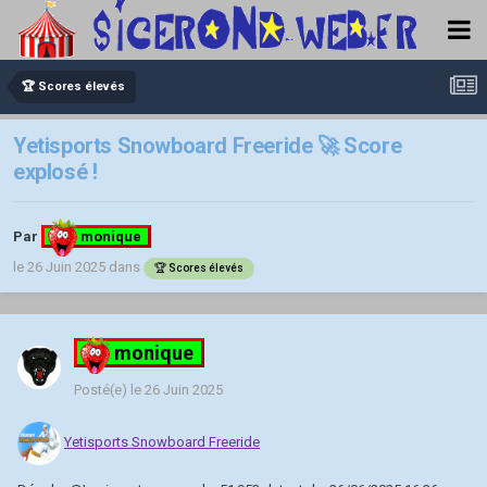
🏆 Scores élevés
Yetisports Snowboard Freeride 🚀 Score
explosé !
Par
monique
le 26 Juin 2025
dans
🏆 Scores élevés
monique
Posté(e)
le 26 Juin 2025
Yetisports Snowboard Freeride