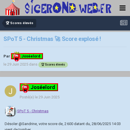
🏆 Scores élevés
SPoT 5 - Christmas 🚀 Score explosé !
Par
Joséelord
le 29 Juin 2025
dans
🏆 Scores élevés
Joséelord
Posté(e)
le 29 Juin 2025
SPoT 5 - Christmas
Désoler
@Sandrine
, votre score de, 2 600 datant du, 28/06/2025 14:03
vient de tomber.