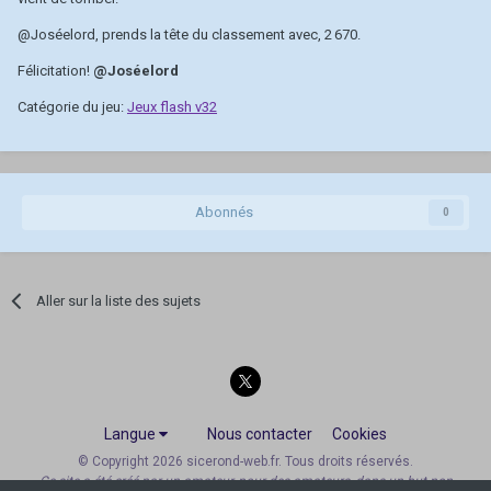
@Joséelord
, prends la tête du classement avec, 2 670.
Félicitation!
@Joséelord
Catégorie du jeu:
Jeux flash v32
Abonnés
0
Aller sur la liste des sujets
Langue
Nous contacter
Cookies
© Copyright 2026 sicerond-web.fr. Tous droits réservés.
Ce site a été créé par un amateur, pour des amateurs, dans un but non