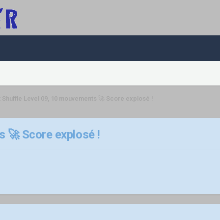
 Shuffle Level 09, 10 mouvements 🚀 Score explosé !
 🚀 Score explosé !