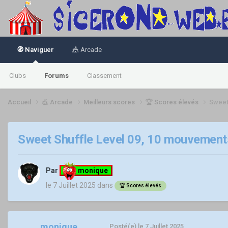
🧭 Naviguer
🎪 Arcade
Clubs
Forums
Classement
Accueil
🎪 Arcade
Meilleurs scores
🏆 Scores élevés
Sweet
Sweet Shuffle Level 09, 10 mouvements
Par
monique
le 7 Juillet 2025
dans
🏆 Scores élevés
monique
Posté(e)
le 7 Juillet 2025