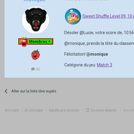
Sweet Shuffle Level 09, 1
Désoler
@Lucie
, votre score de, 10 
Membres +
@monique
, prends la tête du classe
Félicitation!
@monique
Catégorie du jeu:
Match 3
62
Aller sur la liste des sujets
Accueil
🎪 Arcade
Meilleurs scores
🏆 Scores élevés
Sweet