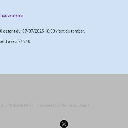
0 mouvements
560 datant du, 07/07/2025 18:08 vient de tomber.
ment avec, 21 210.
 Shuffle Level 09, 10 mouvements 🚀 Score explosé !