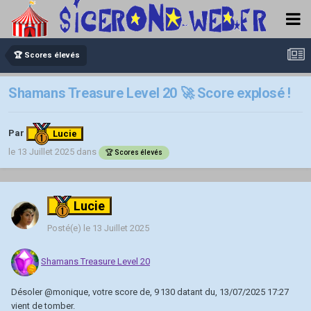
🏆 Scores élevés
Shamans Treasure Level 20 🚀 Score explosé !
Par
Lucie
le 13 Juillet 2025
dans
🏆 Scores élevés
Lucie
Posté(e)
le 13 Juillet 2025
Shamans Treasure Level 20
Désoler
@monique
, votre score de, 9 130 datant du, 13/07/2025 17:27
vient de tomber.