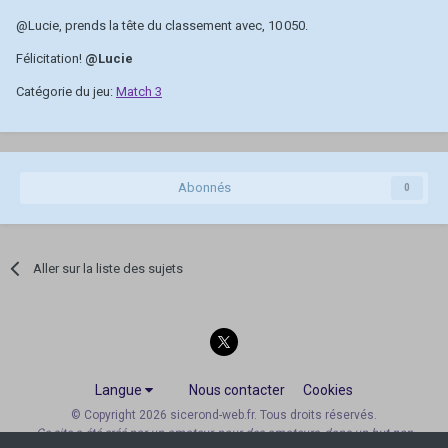
@Lucie
, prends la tête du classement avec, 10 050.
Félicitation!
@Lucie
Catégorie du jeu:
Match 3
Abonnés
0
Aller sur la liste des sujets
Langue
Nous contacter
Cookies
© Copyright 2026 sicerond-web.fr. Tous droits réservés.
Ce site a été créé par un amateur, pour des amateurs, dans un but non