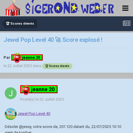
🏆 Scores élevés
Jewel Pop Level 40 🚀 Score explosé !
Par
jeanne 20
le 22 Juillet 2025
dans
🏆 Scores élevés
jeanne 20
Posté(e)
le 22 Juillet 2025
Jewel Pop Level 40
Désoler
@jessy
, votre score de, 201 120 datant du, 22/07/2025 10:10
vient de tomber.