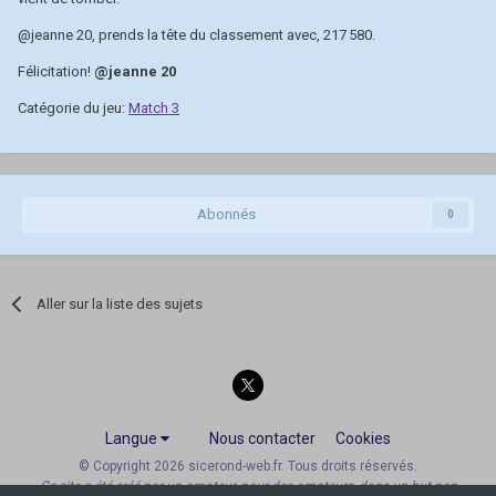
@jeanne 20
, prends la tête du classement avec, 217 580.
Félicitation!
@jeanne 20
Catégorie du jeu:
Match 3
Abonnés
0
Aller sur la liste des sujets
Langue
Nous contacter
Cookies
© Copyright 2026 sicerond-web.fr. Tous droits réservés.
Ce site a été créé par un amateur, pour des amateurs, dans un but non