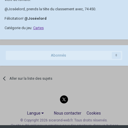
@Joséelord
, prends la tête du classement avec, 74 450.
Félicitation!
@Joséelord
Catégorie du jeu:
Cartes
Abonnés
0
Aller sur la liste des sujets
Langue
Nous contacter
Cookies
© Copyright 2026 sicerond-web.fr. Tous droits réservés.
Ce site a été créé par un amateur, pour des amateurs, dans un but non