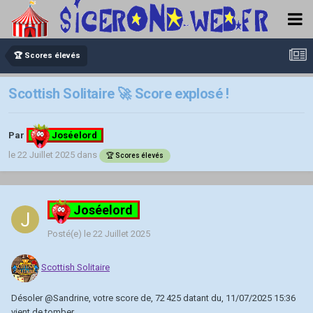
🏆 Scores élevés
Scottish Solitaire 🚀 Score explosé !
Par
Joséelord
le 22 Juillet 2025
dans
🏆 Scores élevés
Joséelord
Posté(e)
le 22 Juillet 2025
Scottish Solitaire
Désoler
@Sandrine
, votre score de, 72 425 datant du, 11/07/2025 15:36
vient de tomber.