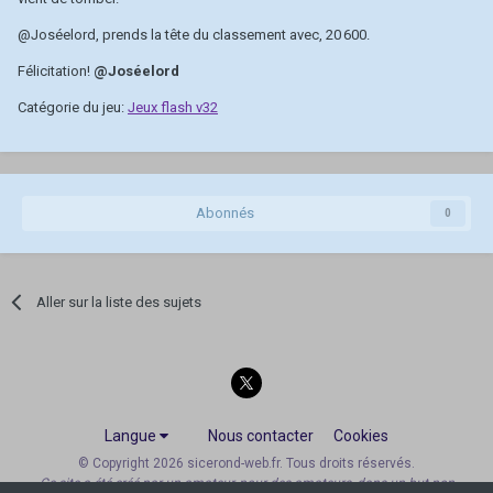
@Joséelord
, prends la tête du classement avec, 20 600.
Félicitation!
@Joséelord
Catégorie du jeu:
Jeux flash v32
Abonnés
0
Aller sur la liste des sujets
Langue
Nous contacter
Cookies
© Copyright 2026 sicerond-web.fr. Tous droits réservés.
Ce site a été créé par un amateur, pour des amateurs, dans un but non