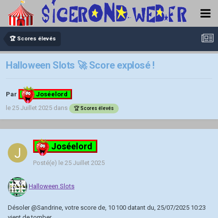
🏆 Scores élevés
Halloween Slots 🚀 Score explosé !
Par
Joséelord
le 25 Juillet 2025
dans
🏆 Scores élevés
Joséelord
Posté(e)
le 25 Juillet 2025
Halloween Slots
Désoler
@Sandrine
, votre score de, 10 100 datant du, 25/07/2025 10:23
vient de tomber.