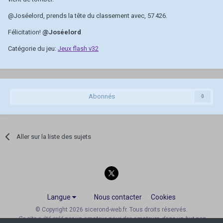
@Joséelord
, prends la tête du classement avec, 57 426.
Félicitation!
@Joséelord
Catégorie du jeu:
Jeux flash v32
Abonnés
0
Aller sur la liste des sujets
Langue
Nous contacter
Cookies
© Copyright 2026 sicerond-web.fr. Tous droits réservés.
Ce site a été créé par un amateur, pour des amateurs, dans un but non