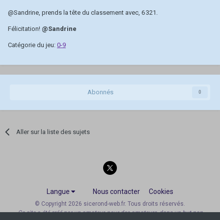
@Sandrine
, prends la tête du classement avec, 6 321.
Félicitation!
@Sandrine
Catégorie du jeu:
0-9
Abonnés
0
Aller sur la liste des sujets
Langue
Nous contacter
Cookies
© Copyright 2026 sicerond-web.fr. Tous droits réservés.
Ce site a été créé par un amateur, pour des amateurs, dans un but non