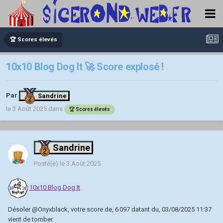
🏆 Scores élevés
10x10 Blog Dog It 🚀 Score explosé !
Par
Sandrine
le 3 Août 2025
dans
🏆 Scores élevés
Sandrine
Posté(e)
le 3 Août 2025
10x10 Blog Dog It
Désoler
@Onyxblack
, votre score de, 6 097 datant du, 03/08/2025 11:37
vient de tomber.