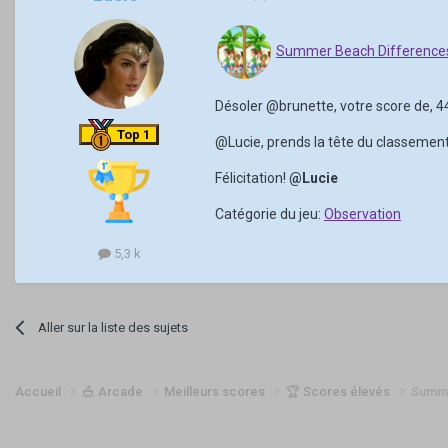
Summer Beach Difference
Désoler
@brunette
, votre score de, 
Top 1
@Lucie
, prends la tête du classement
Félicitation!
@Lucie
Catégorie du jeu:
Observation
5,3 k
Aller sur la liste des sujets
Accueil
🎪 Arcade
Meilleurs scores
🏆 Scores élevés
Summe