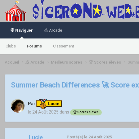
🧭 Naviguer
🎪 Arcade
Clubs
Forums
Classement
Accueil
🎪 Arcade
Meilleurs scores
🏆 Scores élevés
Summe
Summer Beach Differences 🚀 Score exp
Par
Lucie
le 24 Août 2025
dans
🏆 Scores élevés
Lucie
Posté(e)
le 24 Août 2025