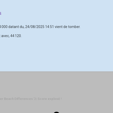
s
44 000 datant du, 24/08/2025 14:51 vient de tomber.
 avec, 44 120.
r Beach Differences 🚀 Score explosé !