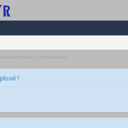
r Beach Differences 🚀 Score explosé !
losé !