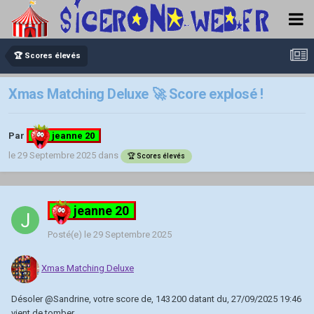
🏆 Scores élevés
Xmas Matching Deluxe 🚀 Score explosé !
Par
jeanne 20
le 29 Septembre 2025
dans
🏆 Scores élevés
jeanne 20
Posté(e)
le 29 Septembre 2025
Xmas Matching Deluxe
Désoler
@Sandrine
, votre score de, 143 200 datant du, 27/09/2025 19:46
vient de tomber.