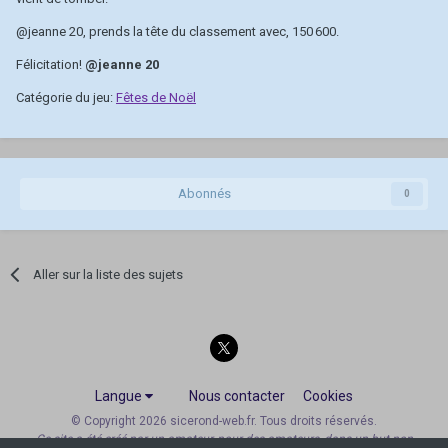
@jeanne 20
, prends la tête du classement avec, 150 600.
Félicitation!
@jeanne 20
Catégorie du jeu:
Fêtes de Noël
Abonnés
0
Aller sur la liste des sujets
Langue
Nous contacter
Cookies
© Copyright 2026 sicerond-web.fr. Tous droits réservés.
Ce site a été créé par un amateur, pour des amateurs, dans un but non