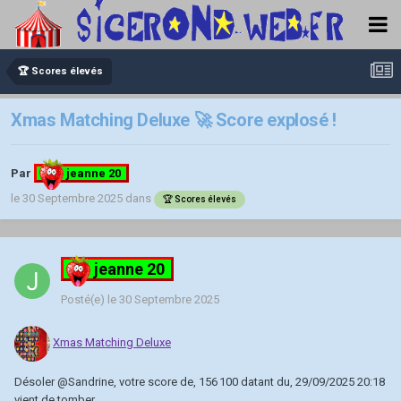
🏆 Scores élevés
Xmas Matching Deluxe 🚀 Score explosé !
Par
jeanne 20
le 30 Septembre 2025
dans
🏆 Scores élevés
jeanne 20
Posté(e)
le 30 Septembre 2025
Xmas Matching Deluxe
Désoler
@Sandrine
, votre score de, 156 100 datant du, 29/09/2025 20:18
vient de tomber.