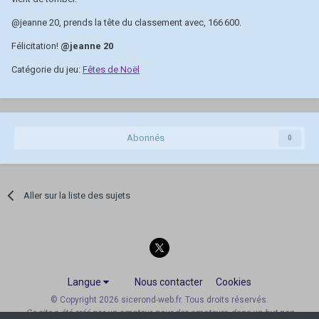
@jeanne 20
, prends la tête du classement avec, 166 600.
Félicitation!
@jeanne 20
Catégorie du jeu:
Fêtes de Noël
Abonnés
0
Aller sur la liste des sujets
Langue
Nous contacter
Cookies
© Copyright 2026 sicerond-web.fr. Tous droits réservés.
Ce site a été créé par un amateur, pour des amateurs, dans un but non