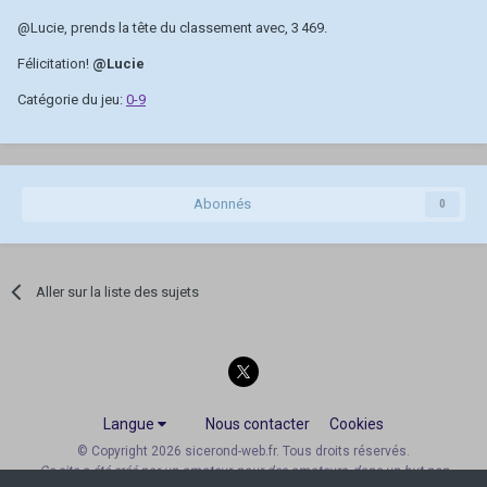
@Lucie
, prends la tête du classement avec, 3 469.
Félicitation!
@Lucie
Catégorie du jeu:
0-9
Abonnés
0
Aller sur la liste des sujets
Langue
Nous contacter
Cookies
© Copyright 2026 sicerond-web.fr. Tous droits réservés.
Ce site a été créé par un amateur, pour des amateurs, dans un but non