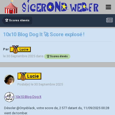
🏆 Scores élevés
10x10 Blog Dog It 🚀 Score explosé !
Par
Lucie
le 30 Septembre 2025
dans
🏆 Scores élevés
Lucie
Posté(e)
le 30 Septembre 2025
10x10 Blog Dog It
Désoler
@Onyxblack
, votre score de, 2 577 datant du, 11/09/2025 00:28
vient de tomber.