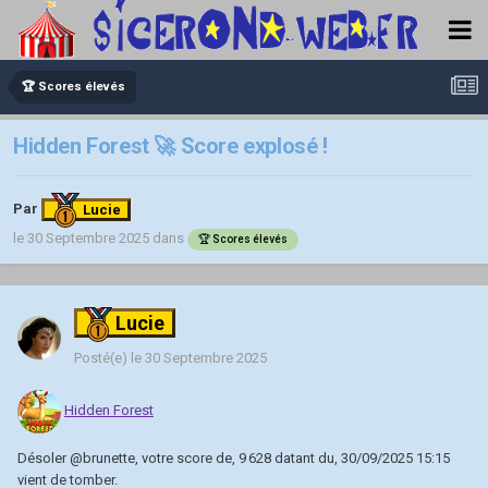
🏆 Scores élevés
Hidden Forest 🚀 Score explosé !
Par
Lucie
le 30 Septembre 2025
dans
🏆 Scores élevés
Lucie
Posté(e)
le 30 Septembre 2025
Hidden Forest
Désoler
@brunette
, votre score de, 9 628 datant du, 30/09/2025 15:15
vient de tomber.