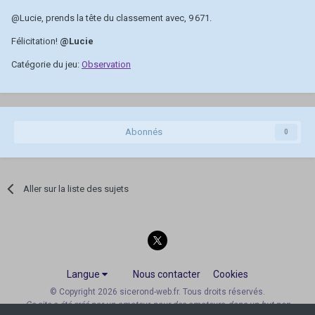
@Lucie
, prends la tête du classement avec, 9 671.
Félicitation!
@Lucie
Catégorie du jeu:
Observation
Abonnés
0
Aller sur la liste des sujets
Langue
Nous contacter
Cookies
© Copyright 2026 sicerond-web.fr. Tous droits réservés.
Ce site a été créé par un amateur, pour des amateurs, dans un but non