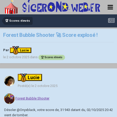
🏆 Scores élevés
Forest Bubble Shooter 🚀 Score explosé !
Par
Lucie
le 2 octobre 2025
dans
🏆 Scores élevés
Lucie
Posté(e)
le 2 octobre 2025
Forest Bubble Shooter
Désoler
@Onyxblack
, votre score de, 31 943 datant du, 02/10/2025 20:42
vient de tomber.