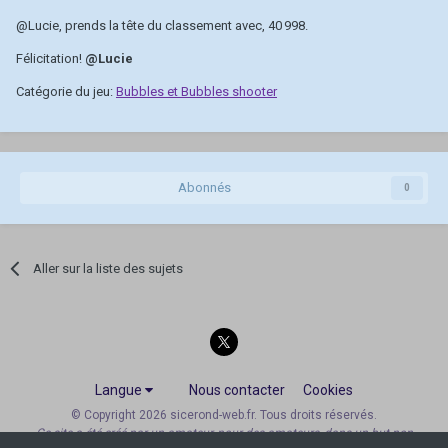
@Lucie
, prends la tête du classement avec, 40 998.
Félicitation!
@Lucie
Catégorie du jeu:
Bubbles et Bubbles shooter
Abonnés
0
Aller sur la liste des sujets
Langue
Nous contacter
Cookies
© Copyright 2026 sicerond-web.fr. Tous droits réservés.
Ce site a été créé par un amateur, pour des amateurs, dans un but non