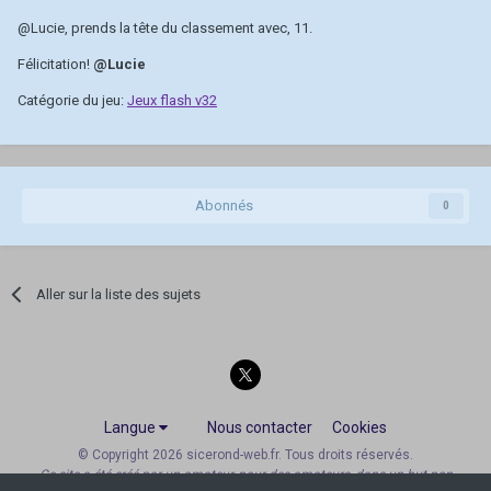
@Lucie
, prends la tête du classement avec, 11.
Félicitation!
@Lucie
Catégorie du jeu:
Jeux flash v32
Abonnés
0
Aller sur la liste des sujets
Langue
Nous contacter
Cookies
© Copyright 2026 sicerond-web.fr. Tous droits réservés.
Ce site a été créé par un amateur, pour des amateurs, dans un but non