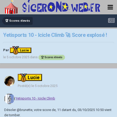
🏆 Scores élevés
Yetisports 10 - Icicle Climb 🚀 Score explosé !
Par
Lucie
le 5 octobre 2025
dans
🏆 Scores élevés
Lucie
Posté(e)
le 5 octobre 2025
Yetisports 10 - Icicle Climb
Désoler
@brunette
, votre score de, 11 datant du, 03/10/2025 10:50 vient
de tomber.