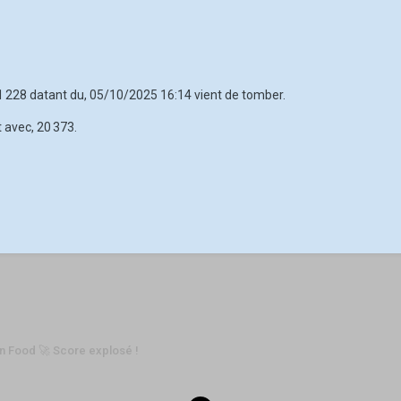
11 228 datant du, 05/10/2025 16:14 vient de tomber.
 avec, 20 373.
n Food 🚀 Score explosé !