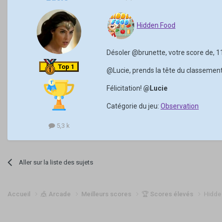
Hidden Food
Désoler
@brunette
, votre score de, 
Top 1
@Lucie
, prends la tête du classement
Félicitation!
@Lucie
Catégorie du jeu:
Observation
5,3 k
Aller sur la liste des sujets
Accueil
🎪 Arcade
Meilleurs scores
🏆 Scores élevés
Hidde