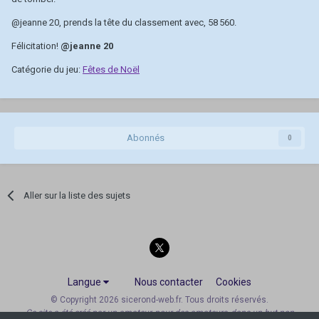
@jeanne 20
, prends la tête du classement avec, 58 560.
Félicitation!
@jeanne 20
Catégorie du jeu:
Fêtes de Noël
Abonnés
0
Aller sur la liste des sujets
Langue
Nous contacter
Cookies
© Copyright 2026 sicerond-web.fr. Tous droits réservés.
Ce site a été créé par un amateur, pour des amateurs, dans un but non