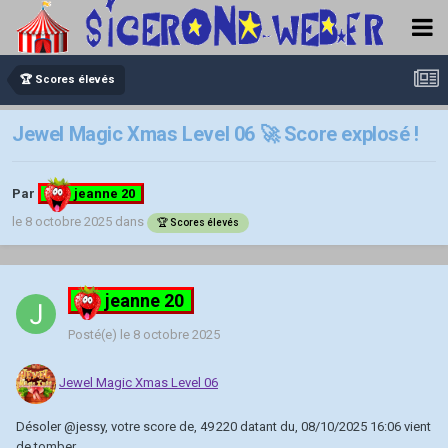
🏆 Scores élevés
Jewel Magic Xmas Level 06 🚀 Score explosé !
Par
jeanne 20
le 8 octobre 2025
dans
🏆 Scores élevés
jeanne 20
Posté(e)
le 8 octobre 2025
Jewel Magic Xmas Level 06
Désoler
@jessy
, votre score de, 49 220 datant du, 08/10/2025 16:06 vient
de tomber.