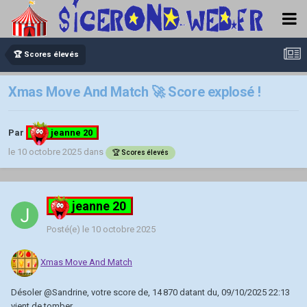
🏆 Scores élevés
Xmas Move And Match 🚀 Score explosé !
Par
jeanne 20
le 10 octobre 2025
dans
🏆 Scores élevés
jeanne 20
Posté(e)
le 10 octobre 2025
Xmas Move And Match
Désoler
@Sandrine
, votre score de, 14 870 datant du, 09/10/2025 22:13
vient de tomber.