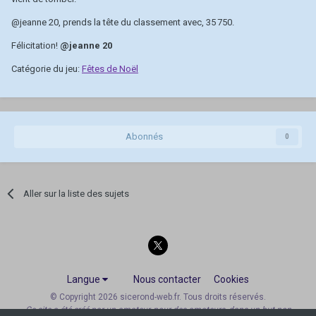
@jeanne 20
, prends la tête du classement avec, 35 750.
Félicitation!
@jeanne 20
Catégorie du jeu:
Fêtes de Noël
Abonnés
0
Aller sur la liste des sujets
Langue
Nous contacter
Cookies
© Copyright 2026 sicerond-web.fr. Tous droits réservés.
Ce site a été créé par un amateur, pour des amateurs, dans un but non