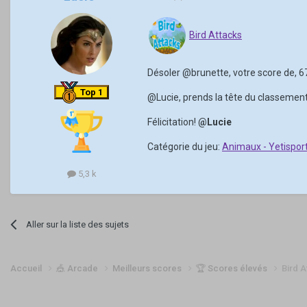
Bird Attacks
Désoler
@brunette
, votre score de, 
Top 1
@Lucie
, prends la tête du classement
Félicitation!
@Lucie
Catégorie du jeu:
Animaux - Yetisport
5,3 k
Aller sur la liste des sujets
Accueil
🎪 Arcade
Meilleurs scores
🏆 Scores élevés
Bird A