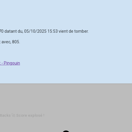
670 datant du, 05/10/2025 15:53 vient de tomber.
 avec, 805.
 - Pingouin
ttacks 🚀 Score explosé !