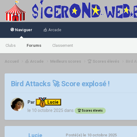
🧭 Naviguer
🎪 Arcade
Clubs
Forums
Classement
Accueil
🎪 Arcade
Meilleurs scores
🏆 Scores élevés
Bird A
Bird Attacks 🚀 Score explosé !
Par
Lucie
le 10 octobre 2025
dans
🏆 Scores élevés
Lucie
Posté(e)
le 10 octobre 2025