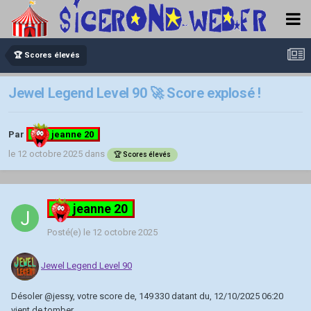
🏆 Scores élevés
Jewel Legend Level 90 🚀 Score explosé !
Par
jeanne 20
le 12 octobre 2025
dans
🏆 Scores élevés
jeanne 20
Posté(e)
le 12 octobre 2025
Jewel Legend Level 90
Désoler
@jessy
, votre score de, 149 330 datant du, 12/10/2025 06:20
vient de tomber.