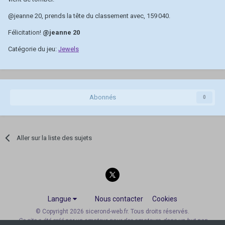
@jeanne 20
, prends la tête du classement avec, 159 040.
Félicitation!
@jeanne 20
Catégorie du jeu:
Jewels
Abonnés
0
Aller sur la liste des sujets
Langue
Nous contacter
Cookies
© Copyright 2026 sicerond-web.fr. Tous droits réservés.
Ce site a été créé par un amateur, pour des amateurs, dans un but non