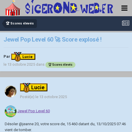
🏆 Scores élevés
Jewel Pop Level 60 🚀 Score explosé !
Par
Lucie
le 13 octobre 2025
dans
🏆 Scores élevés
Lucie
Posté(e)
le 13 octobre 2025
Jewel Pop Level 60
Désoler
@jeanne 20
, votre score de, 15 460 datant du, 13/10/2025 07:46
vient de tomber.