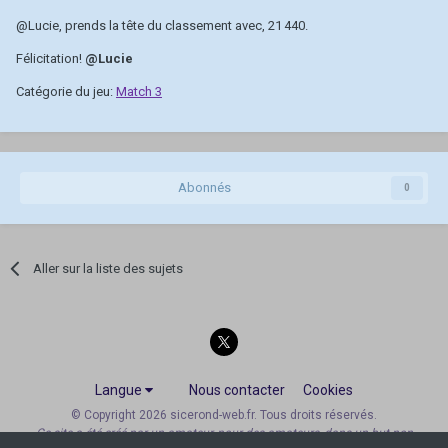
@Lucie
, prends la tête du classement avec, 21 440.
Félicitation!
@Lucie
Catégorie du jeu:
Match 3
Abonnés
0
Aller sur la liste des sujets
Langue
Nous contacter
Cookies
© Copyright 2026 sicerond-web.fr. Tous droits réservés.
Ce site a été créé par un amateur, pour des amateurs, dans un but non