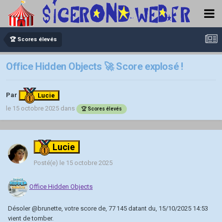
🏆 Scores élevés
Office Hidden Objects 🚀 Score explosé !
Par
Lucie
le 15 octobre 2025
dans
🏆 Scores élevés
Lucie
Posté(e)
le 15 octobre 2025
Office Hidden Objects
Désoler
@brunette
, votre score de, 77 145 datant du, 15/10/2025 14:53
vient de tomber.