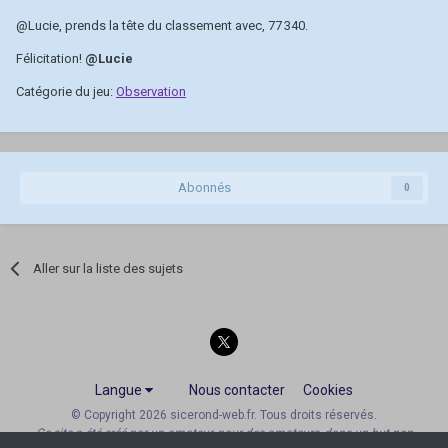
@Lucie
, prends la tête du classement avec, 77 340.
Félicitation!
@Lucie
Catégorie du jeu:
Observation
Abonnés
0
Aller sur la liste des sujets
Langue
Nous contacter
Cookies
© Copyright 2026 sicerond-web.fr. Tous droits réservés.
Ce site a été créé par un amateur, pour des amateurs, dans un but non