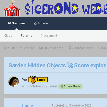
🧭 Naviguer
🎪 Arcade
Clubs
Forums
Classement
Accueil
🎪 Arcade
Meilleurs scores
🏆 Scores élevés
Garde
Garden Hidden Objects 🚀 Score explosé
Par
Lucie
le 15 octobre 2025
dans
🏆 Scores élevés
Lucie
Posté(e)
le 15 octobre 2025