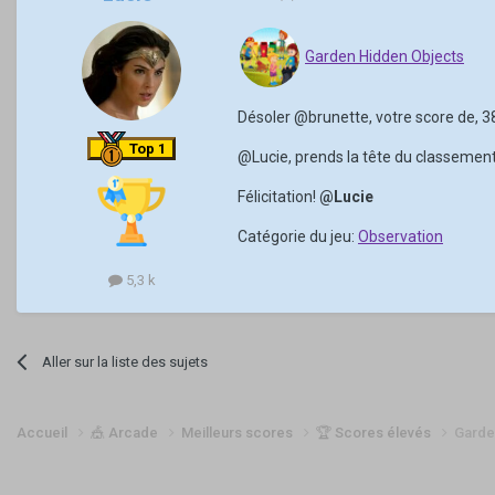
Garden Hidden Objects
Désoler
@brunette
, votre score de, 
Top 1
@Lucie
, prends la tête du classement
Félicitation!
@Lucie
Catégorie du jeu:
Observation
5,3 k
Aller sur la liste des sujets
Accueil
🎪 Arcade
Meilleurs scores
🏆 Scores élevés
Garde