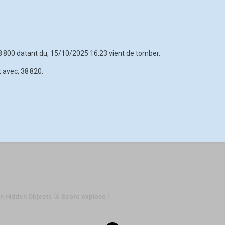
38 800 datant du, 15/10/2025 16:23 vient de tomber.
 avec, 38 820.
n Hidden Objects 🚀 Score explosé !