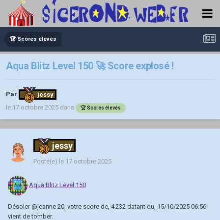
🏆 Scores élevés
Aqua Blitz Level 150 🚀 Score explosé !
Par
jessy
le 17 octobre 2025
dans
🏆 Scores élevés
jessy
Posté(e)
le 17 octobre 2025
Aqua Blitz Level 150
Désoler
@jeanne 20
, votre score de, 4 232 datant du, 15/10/2025 06:56
vient de tomber.