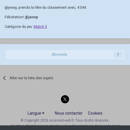
@jessy
, prends la tête du classement avec, 4 344.
Félicitation!
@jessy
Catégorie du jeu:
Match 3
Abonnés
0
Aller sur la liste des sujets
Langue
Nous contacter
Cookies
© Copyright 2026 sicerond-web.fr. Tous droits réservés.
Ce site a été créé par un amateur, pour des amateurs, dans un but non