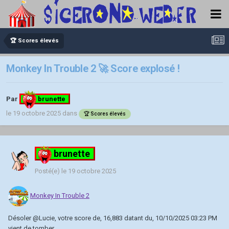
🏆 Scores élevés
Monkey In Trouble 2 🚀 Score explosé !
Par
brunette
le 19 octobre 2025
dans
🏆 Scores élevés
brunette
Posté(e)
le 19 octobre 2025
Monkey In Trouble 2
Désoler
@Lucie
, votre score de, 16,883 datant du, 10/10/2025 03:23 PM
vient de tomber.