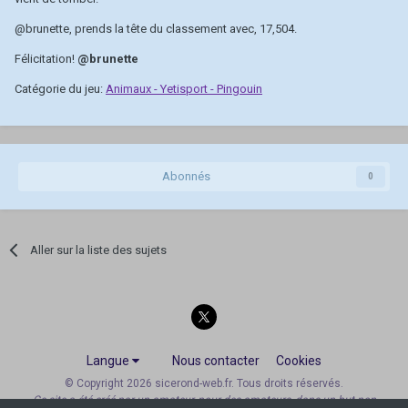
@brunette
, prends la tête du classement avec, 17,504.
Félicitation!
@brunette
Catégorie du jeu:
Animaux - Yetisport - Pingouin
Abonnés
0
Aller sur la liste des sujets
Langue
Nous contacter
Cookies
© Copyright 2026 sicerond-web.fr. Tous droits réservés.
Ce site a été créé par un amateur, pour des amateurs, dans un but non