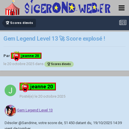
🏆 Scores élevés
Gem Legend Level 13 🚀 Score explosé !
Par
jeanne 20
le 20 octobre 2025
dans
🏆 Scores élevés
jeanne 20
Posté(e)
le 20 octobre 2025
Gem Legend Level 13
Désoler
@Sandrine
, votre score de, 51 450 datant du, 19/10/2025 14:39
vient de tomber.