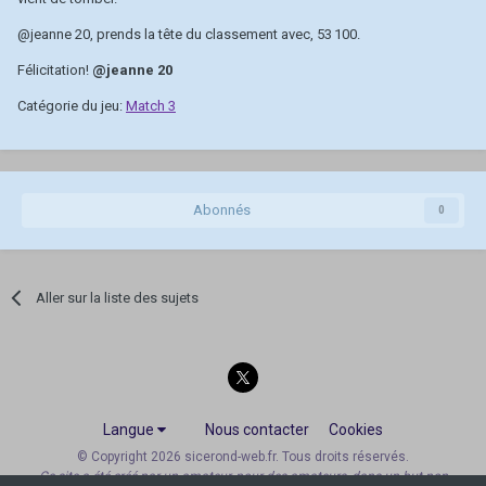
@jeanne 20
, prends la tête du classement avec, 53 100.
Félicitation!
@jeanne 20
Catégorie du jeu:
Match 3
Abonnés
0
Aller sur la liste des sujets
Langue
Nous contacter
Cookies
© Copyright 2026 sicerond-web.fr. Tous droits réservés.
Ce site a été créé par un amateur, pour des amateurs, dans un but non