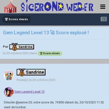
🏆 Scores élevés
Gem Legend Level 13 🚀 Score explosé !
Par
Sandrine
le 20 octobre 2025
dans
🏆 Scores élevés
Sandrine
Posté(e)
le 20 octobre 2025
Gem Legend Level 13
Désoler
@jeanne 20
, votre score de, 74 850 datant du, 20/10/2025 11:52
vient de tomber.