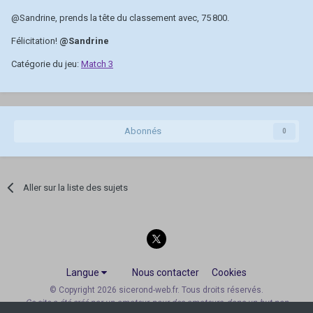
@Sandrine
, prends la tête du classement avec, 75 800.
Félicitation!
@Sandrine
Catégorie du jeu:
Match 3
Abonnés
0
Aller sur la liste des sujets
Langue
Nous contacter
Cookies
© Copyright 2026 sicerond-web.fr. Tous droits réservés.
Ce site a été créé par un amateur, pour des amateurs, dans un but non